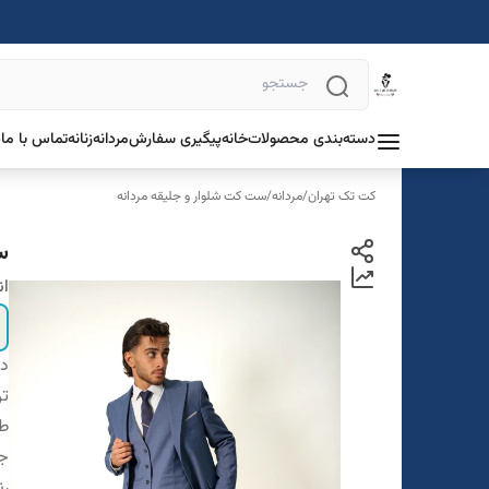
دسته‌بندی محصولات
خانه
پیگیری سفارش
مردانه
زنانه
تماس با ما
د
کت تک تهران
/
مردانه
/
ست کت شلوار و جلیقه مردانه
س
ان
دس
تن
ط
ج
ر