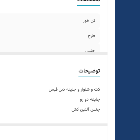
تن خور
طرح
جنس
رنگ
توضیحات
دراپ
کت و شلوار و جلیقه دبل فیس
سایزبندی
جلیقه دو رو
جنس آلتین کش
قواره
رنگبندی
آبی
تن خور عالی