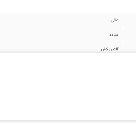
عالی
ساده
آلتین کش
آبی
۶
۴۶ الی ۵۶
اسلیم فیت و اندامی