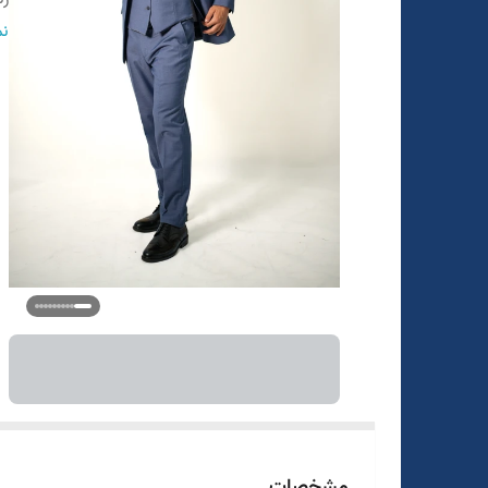
در
نم
سا
قو
مشخصات