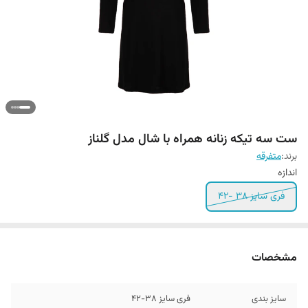
ست سه تیکه زنانه همراه با شال مدل گلناز
برند:
متفرقه
اندازه
فری سایز 38 -42
مشخصات
سایز بندی
فری سایز 38-42