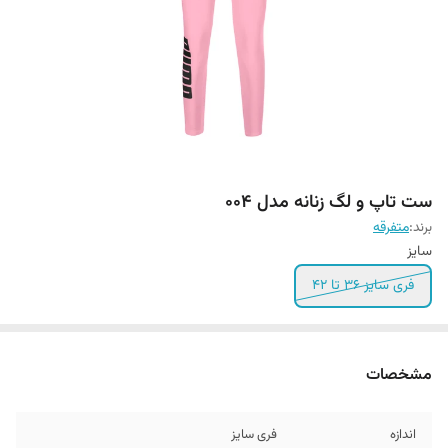
ست تاپ و لگ زنانه مدل 004
برند:
متفرقه
سایز
فری سایز 36 تا 42
مشخصات
اندازه
فری سایز