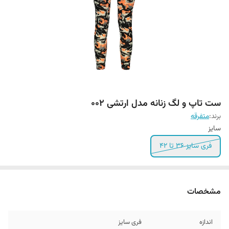
ست تاپ و لگ زنانه مدل ارتشی 002
برند:
متفرقه
سایز
فری سایز 36 تا 42
مشخصات
اندازه
فری سایز