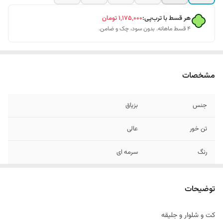
هر قسط با ترب‌پی:
۱٬۱۷۵٬۰۰۰
تومان
۴ قسط ماهانه. بدون سود، چک و ضامن.
مشخصات
جنس
بزیاق
تن خور
عالی
رنگ
سرمه ای
دراپ
دراپ۶
توضیحات
سایز بندی
۴۴ الی ۵۴
کت و شلوار و جليقه
طرح
ساده مات