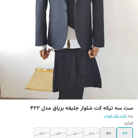
ست سه تیکه کت شلوار جلیقه بزیاق مدل 422
برند:
کت تک تهران
اندازه
54
52
50
48
46
44