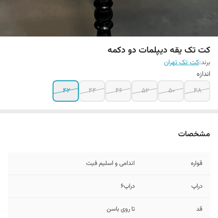
کت تک یقه دیپلمات دو دکمه
برند:
کت تک تهران
اندازه
42
44
46
52
50
48
مشخصات
قواره
اندامی و اسلیم فیت
دراپ
دراپ۶
قد
تا روی باسن