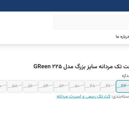
رباره ما
 تک مردانه سایز بزرگ مدل GReen 225
دازه
0
58
56
54
52
50
48
46
44
ته‌بندی
:
کت تک رسمی و اسپرت مردانه