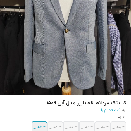
کت تک مردانه یقه بلیزر مدل آبی 1509
برند:
کت تک تهران
اندازه
42
44
46
52
50
48