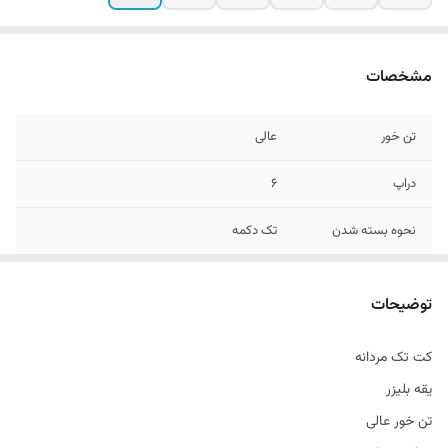
مشخصات
تن خور
عالی
دراپ
6
نحوه بسته شدن
تک دکمه
جنس
کاردین پلاس
توضیحات
قواره
اسلیم فیت و اندامی
کت تک مردانه
یقه بلیزر
تن خور عالی