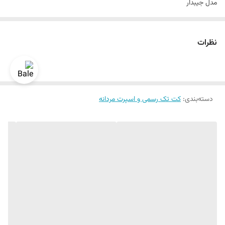
مدل جیبدار
سایزبندی استاندارد
نحوه بستن تک دکمه
نظرات
دراپ ۶
رنگبندی داره
سایز ۴۲ الی ۵۲
دسته‌بندی
:
قواره اسلیم فیت و اندامی
کت تک رسمی و اسپرت مردانه
یک الی دو درجه تفاوت رنگ در نظر گرفته شود
برای تعیین سایز به واتساپ پیام بدید