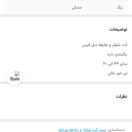
رنگ
مشکی
جنس
شاندو
توضیحات
دراپ
دراپ۶
کت شلوار و جلیقه دبل فیس
جليقه
دبل فیس
رنگبندی داره
قواره
اندامی و اسلیم فیت
سایز ۴۴ الی ۶۰
تن خور عالی
قواره اندامی و اسلیم فیت
دراپ۶
نظرات
سایزبندی استاندارد
جلیقه دو طرفه
رنگ مشکی
دسته‌بندی
جنس شاندو
:
ست کت شلوار و جلیقه مردانه