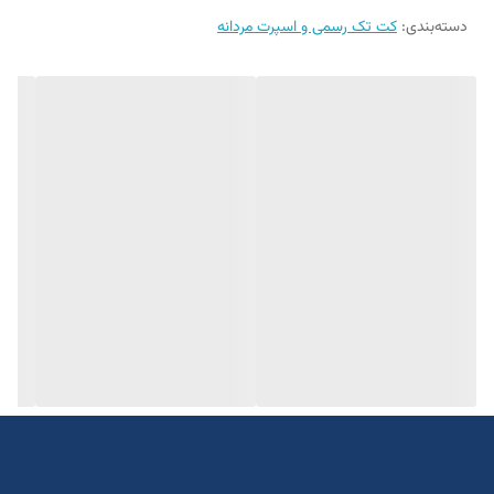
دسته‌بندی
:
جنس کاردین پلاس
کت تک رسمی و اسپرت مردانه
یک الی دو درجه تفاوت رنگ در نظر گرفته شود
برای تعیین سایز دقیق به واتساپ پیام بدید