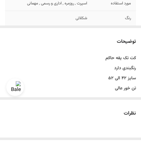
مورد استفاده
اسپرت , روزمره , اداری و رسمی , مهمانی
رنگ
شکلاتی
دراپ
دراپ 6
توضیحات
قد
روی باسن
کت تک یقه حاکم
طرح
یقه حاکم
رنگبندی دارد
جنس
کاردین پلاس
سایز ۴۲ الی ۵۲
تن خور عالی
دراپ ۶
سایزبندی استاندارد
نظرات
مناسب مهمانی و رسمی و اسپرت
رنگ شکلاتی
قواره اندامی و اسلیم فیت