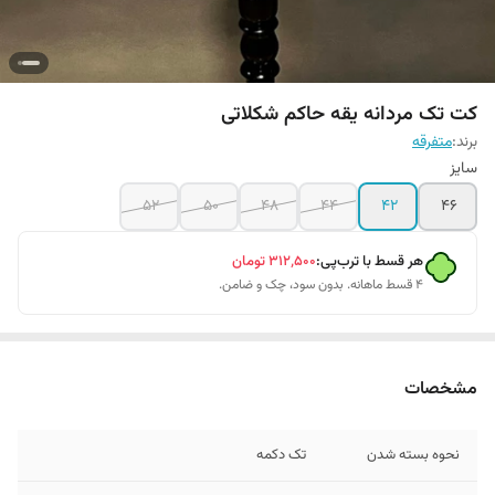
کت تک مردانه یقه حاکم شکلاتی
برند:
متفرقه
سایز
52
50
48
44
42
46
هر قسط با ترب‌پی:
۳۱۲٬۵۰۰
تومان
۴ قسط ماهانه. بدون سود، چک و ضامن.
مشخصات
نحوه بسته شدن
تک دکمه