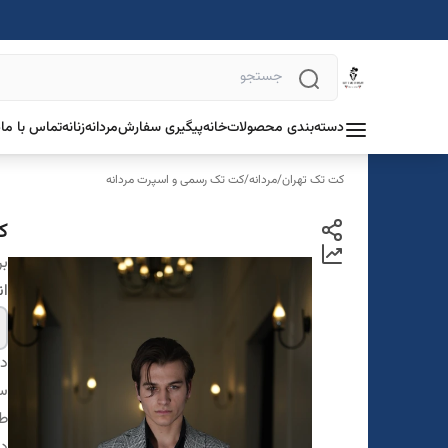
دسته‌بندی محصولات
خانه
پیگیری سفارش
مردانه
زنانه
تماس با ما
د
کت تک تهران
/
مردانه
/
کت تک رسمی و اسپرت مردانه
کت
بر
ان
دس
سا
ط
در