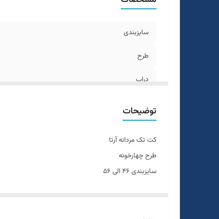
سایزبندی
طرح
دراپ
رنگ
توضیحات
تعداد چاک
کت تک مردانه آرتا
طرح چهارخونه
سایزبندی ۴۶ الی ۵۶
تن خور عالی
دراپ ۶
سایزبندی استاندارد