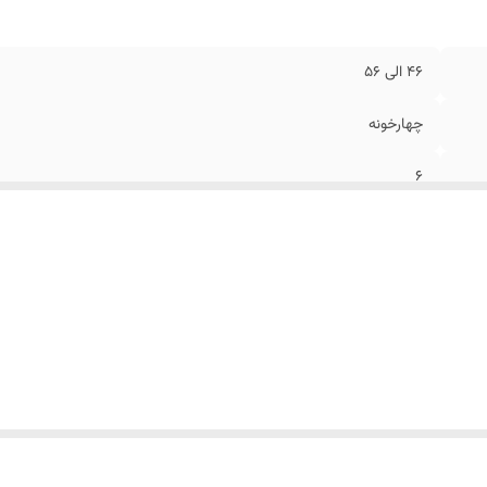
۴۶ الی ۵۶
چهارخونه
۶
طوسی تیره
۲ چاک