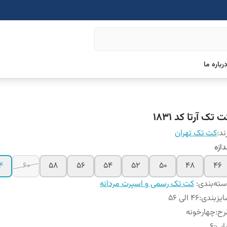
رباره ما
 تک آرتا کد ۱۸۳۱
ند:
کت تک تهران
دازه
4
۶۰
۵۸
۵۶
54
52
50
48
46
ته‌بندی
:
کت تک رسمی و اسپرت مردانه
یزبندی
:
۴۶ الی ۵۶
رح
:
چهارخونه
اپ
:
۶