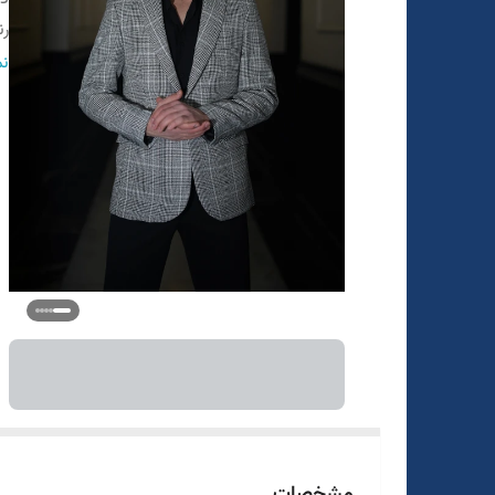
ر
تع
نم
مشخصات