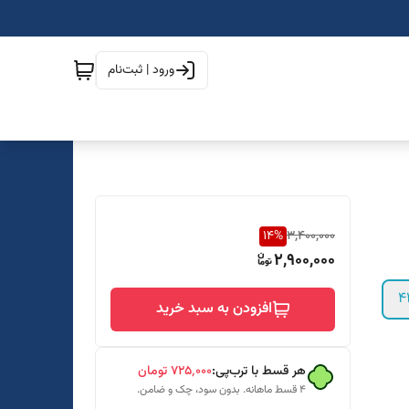
ورود | ثبت‌نام
14
%
3,400,000
2,900,000
4
افزودن به سبد خرید
هر قسط با ترب‌پی:
۷۲۵٬۰۰۰
تومان
۴ قسط ماهانه. بدون سود، چک و ضامن.