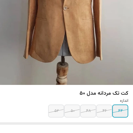
کت تک مردانه مدل 50
اندازه
52
50
48
46
44