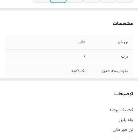
مشخصات
تن خور
عالی
دراپ
6
نحوه بسته شدن
تک دکمه
جنس
کاردین پلاس
توضیحات
قواره
اسلیم فیت
کت تک مردانه
یقه بلیزر
تن خور عالی