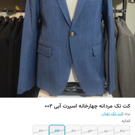
کت تک مردانه چهارخانه اسپرت آبی 002
برند:
کت تک تهران
اندازه
42
44
46
52
50
48