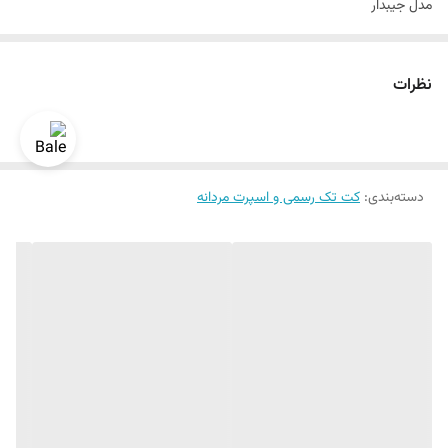
مدل جیبدار
سایزبندی استاندارد
نحوه بستن تک دکمه
نظرات
دراپ ۶
رنگبندی داره
سایز ۴۲ الی ۵۲
دسته‌بندی
:
قواره اسلیم فیت و اندامی
کت تک رسمی و اسپرت مردانه
یک الی دو درجه تفاوت رنگ در نظر گرفته شود
برای تعیین سایز به واتساپ پیام بدید