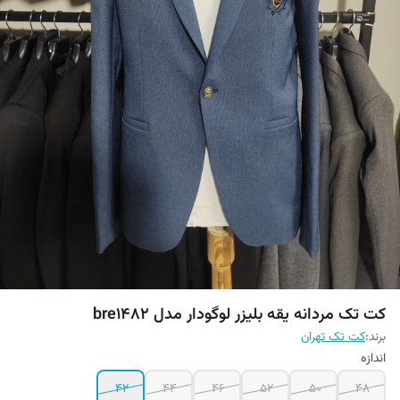
کت تک مردانه یقه بلیزر لوگودار مدل bre1482
برند:
کت تک تهران
اندازه
42
44
46
52
50
48