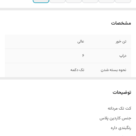
مشخصات
تن خور
عالی
دراپ
6
نحوه بسته شدن
تک دکمه
جنس
کاردین پلاس
توضیحات
سایزبندی
42 الی 52
کت تک مردانه
طرح
ساده
جنس کاردین پلاس
قواره
اسلیم فیت و اندامی
رنگبندی داره