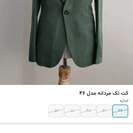
کت تک مردانه مدل 46
اندازه
52
50
48
46
44