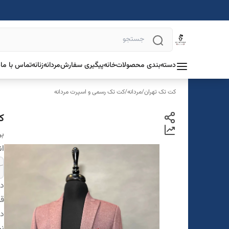
دسته‌بندی محصولات
خانه
پیگیری سفارش
مردانه
زنانه
تماس با ما
د
کت تک تهران
/
مردانه
/
کت تک رسمی و اسپرت مردانه
کت
بر
ان
دس
قو
در
ن