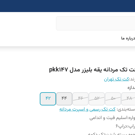
رباره ما
 تک مردانه یقه بلیزر مدل pkk147
ند:
کت تک تهران
دازه
42
44
46
52
50
48
ته‌بندی
:
کت تک رسمی و اسپرت مردانه
اره
:
اسلیم فیت و اندامی
اپ
:
دراپ۶
حوه بسته شدن
:
تک دکمه