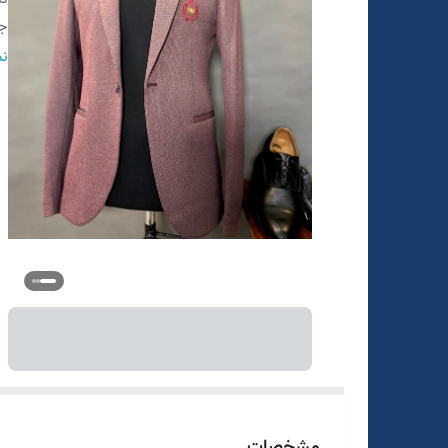
ج
ر
نم
ط
ق
مشخصات