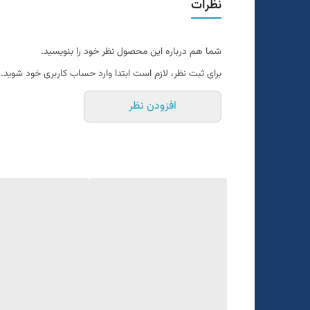
نظرات
نحوه بستن تک دکمه
دراپ۶
شما هم درباره این محصول نظر خود را بنویسید.
سایزبندی استاندارد
برای ثبت نظر، لازم است ابتدا وارد حساب کاربری خود شوید.
جنس کاردین پلاس
افزودن نظر
رنگبندی داره
رنگ پوست پیازی
یک الی دو درجه تفاوت رنگ در نظر گرفته شود
برای تعیین سایز دقیق به واتساپ پیام بدید