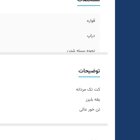
قواره
دراپ
نحوه بسته شدن
جنس
توضیحات
رنگ
کت تک مردانه
طرح
یقه بلیزر
تن خور عالی
قد
قواره اسلیم فیت و اندامی
سایزبندی ۴۲ الی ۵۲
قد تا روی باسن