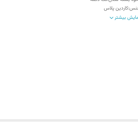
نس
:
کاردین پلاس
نگ
:
پوست پیازی
ایش بیشتر
رح
:
ساده
د
:
تا روی باسن