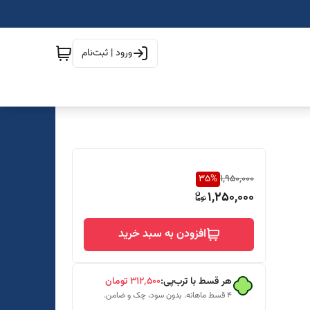
ورود | ثبت‌نام
35
%
1,950,000
1,250,000
افزودن به سبد خرید
هر قسط با ترب‌پی:
۳۱۲٬۵۰۰
تومان
۴ قسط ماهانه. بدون سود، چک و ضامن.