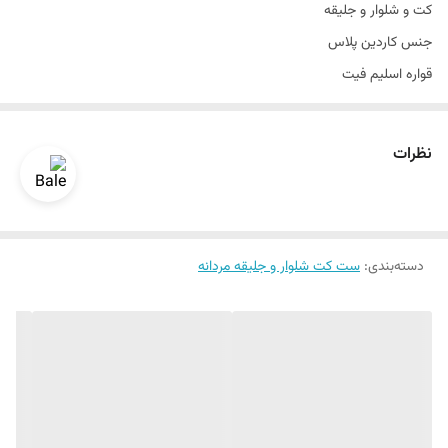
کت و شلوار و جلیقه
تن خور
عالی
جنس کاردین پلاس
قواره اسلیم فیت
رنگ سبز سدری
سایزبندی 44 الی 58
نظرات
تن خور عالی
دراپ6
سایزبندی استاندارد
دسته‌بندی
:
ست کت شلوار و جلیقه مردانه
یک الی الی دو درجه تفاوت رنگ در نظر گرفته شود
برای تعیین سایز به واتساپ پیام بدید