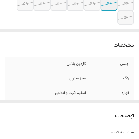
۵۸
54
52
50
48
46
44
۵۶
مشخصات
جنس
کاردین پلاس
رنگ
سبز سدری
قواره
اسلیم فیت و اندامی
دراپ
6
توضیحات
سایزبندی
44 الی 58
ست سه تیکه
طرح
ساده