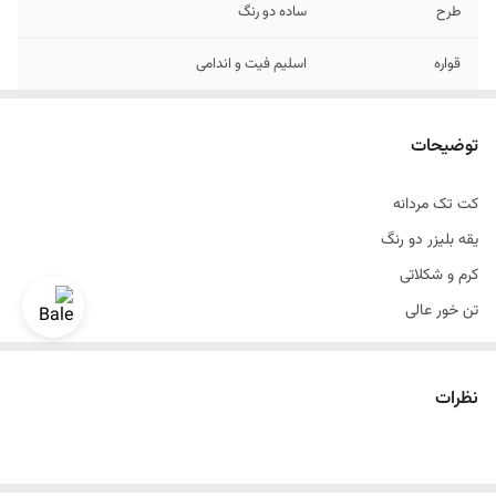
طرح
ساده دو رنگ
قواره
اسلیم فیت و اندامی
دراپ
دراپ۶
توضیحات
قد
تاروی باسن
کت تک مردانه
موارد استفاده
مهمانی و رسمی و اسپرت
یقه بلیزر دو رنگ
نحوه بستن
تک دکمه
کرم و شکلاتی
تن خور عالی
طرح ساده
لوگو دار
نظرات
قواره اسلیم فیت و اندامی
نحوه بستن تک دکمه
جنس کاردین پلاس