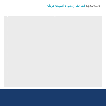
سایز ۴۲ الی ۵۲
دسته‌بندی
:
کت تک رسمی و اسپرت مردانه
تن خور عالی
دراپ ۶
سایزبندی استاندارد
قد تا روی باسن
یک الی دو درجه تفاوت رنگ درنظر گرفته شود
برای تعیین سایز دقیق به واتساپ پیام بدید
۰۹۰۵۲۲۹۸۴۶۵