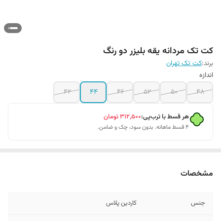
کت تک مردانه یقه بلیزر دو رنگ
برند:
کت تک تهران
اندازه
42
44
46
52
50
48
هر قسط با ترب‌پی:
۳۱۲٬۵۰۰
تومان
۴ قسط ماهانه. بدون سود، چک و ضامن.
مشخصات
جنس
کاردین پلاس