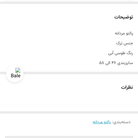
جنس
پارچه ترک
توضیحات
رنگ
طوسی آبی
پالتو مردانه
دراپ
شش
جنس ترک
قواره
اندامی و اسلیم فیت
رنگ طوسی آبی
سایزبندی ۴۶ الی ۵۸
تن خور عالی
قد ۹۰
نظرات
سایزبندی استاندارد
دراپ۶
رنگبندی داره
دسته‌بندی
:
پالتو مردانه
یک الی دو درجه تفاوت رنگ در نظر گرفته شود
برای تعیین سایز به واتساپ پیام بدید