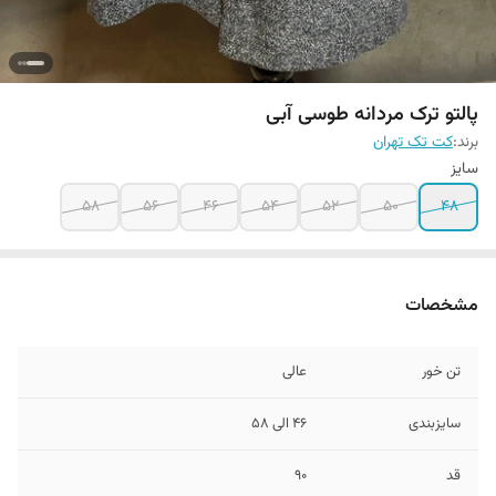
پالتو ترک مردانه طوسی آبی
برند:
کت تک تهران
سایز
۵۸
۵۶
۴۶
54
52
50
48
مشخصات
تن خور
عالی
سایزبندی
۴۶ الی ۵۸
قد
90