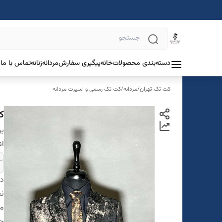
دسته‌بندی محصولات
خانه
پیگیری سفارش
مردانه
زنانه
تماس با ما
د
کت تک تهران
/
مردانه
/
کت تک رسمی و اسپرت مردانه
ک
بر
ان
دس
ن
مو
جز