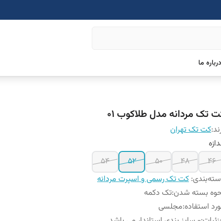
رباره ما
ت تک مردانه مدل طلاکوب ۰۱
ند:
کت تک تهران
دازه
۵۴
52
50
48
46
ته‌بندی
:
کت تک رسمی و اسپرت مردانه
حوه بسته شدن
:
تک دکمه
رد استفاده
:
مجلسی
ئیات
:
- سایز بندی استاندار می باشد