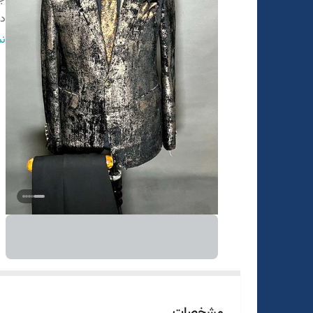
در
ق
نم
ط
ر
مشخصات