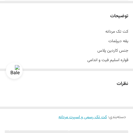
قواره
اسلیم فیت و اندامی
توضیحات
سایزبندی
۴۲ الی ۵۲
کت تک مردانه
دراپ
۶
یقه دیپلمات
تعداد چاک
بدون چاک
جنس کاردین پلاس
قواره اسلیم فیت و اندامی
تعداد دکمه
تک دکمه
رنگبندی داره
سایزبندی ۴۲ الی ۵۲
نظرات
دراپ ۶
سایزبندی استاندارد
یک الی دو درجه تفاوت رنگ درنظر گرفته شود
دسته‌بندی
:
برای تعیین سایز به واتساپ پیام بدید
کت تک رسمی و اسپرت مردانه